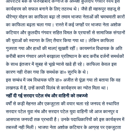
आपरेटिव बैंक के फर्रुखाबाद कन्नौज के अध्यक्ष कुलदीप गंगवार स्वयं इस
कार्यक्रम को सफल बनाने के लिए तठस्थ थे। जैसे ही महरूपुर सहजू से
धीरेन्द्र मोहन का काफिला बढ़ा तो तमाम भाजपा नेताओं की चमचमाती कारों
का काफिला बढ़ता चला गया। रास्ते में कई जगहों पर भाजपा नेता अशोक
कटियार और कुलदीप गंगवार सहित विमल के प्रयासों से सामाजिक संगठनों
की युवाओं को स्वागत के लिए तैयार किया गया था। लेकिन काफिला
गुजरता गया और हाथों की मालएं सूखती रहीं। कायमगंज विधायक के अति
करीबी बतन गंगवार अपने बरझाला प्रतिष्ठान के बाद करीब दर्जनों समर्थकों
के साथ इंतजार में सुबह से भूखे प्यासे खडे ही रहे। काफिला केवल इस
कारण नही रोका गया कि समर्थक डा० सुरभि के थे।
इस सम्बंध में जब विधायक पति डा० अजीत से पूंछा गया तो बताया कि वह
लखनऊ में है, उन्हें काफी विलंब से कार्यक्रम का न्योत मिला था।
नहीं दी गई सरदार पटेल मंच और वाहिनी को तबज्जो
वर्षों से कड़ी मेहनत और एकजुटता की वयार चला रहे जनपद से स्थापित
सरदार पटेल युवा मंच और सरदार पटेल युवा वाहिनी जो आज कानपुर व
आसपास जनपदों तक प्रभावी है। उनके पदाधिकारियों को इस कार्यक्रम में
तबज्जों नही मिली। भाजपा नेता अशोक कटियार के आग्रह पर एकजुटता