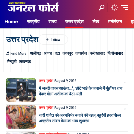
Home
राष्ट्रीय
राज्य
उत्तर प्रदेश
लेख
मनोरंजन
ह
उत्तर प्रदेश
Find More:
अलीगढ़
आगरा
एटा
कानपुर
कासगंज
फर्रुखाबाद
फिरोजाबाद
मैनपुरी
लखनऊ
उत्तर प्रदेश
August 9, 2026
में जल्दी वापस आऊंगा…', छोटे भाई के जनाजे में मूंछों पर ताव
देकर बोला अतीक का बेटा अली
उत्तर प्रदेश
August 9, 2026
नारी शक्ति को आत्मनिर्भर बनाने की पहल,बहुरंगी हस्तशिल्प
अग्रसेन सावन मेला का भव्य शुभारंभ