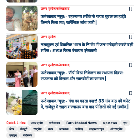
उत्तर प्रदेश
फर्रुखाबाद
फर्रुखाबाद न्यूज़:- रहस्यमय तरीके से गायब युवक का हाईवे
किनारे मिला शव; फॉरेंसिक जांच जारी |
उत्तर प्रदेश
नशामुक्त एवं विकसित भारत के निर्माण में जनभागीदारी सबसे बड़ी
शक्ति : अध्यक्ष जिला पंचायत प्रेमावती
उत्तर प्रदेश
फर्रुखाबाद
फर्रुखाबाद न्यूज़:- सीपी विद्या निकेतन का स्थापना दिवस:
सफलता की मिसाल और रक्तवीरों का सम्मान |
उत्तर प्रदेश
फर्रुखाबाद
फर्रुखाबाद न्यूज़:- गंगा का बढ़ता कहर! 33 गांव बाढ़ की चपेट
में, राजेपुर में राहत शरणालय बना बाढ़ पीड़ितों की नई उम्मीद |
Quick Links:
उत्तर प्रदेश
फर्रुखाबाद
Farrukhabad News
up news
एटा
लेख
मैनपुरी
राष्ट्रीय
राज्य
लखनऊ
अलीगढ़
लाइफ स्टाइल
अंतराष्ट्रीय
क्राइम
मनोरंजन