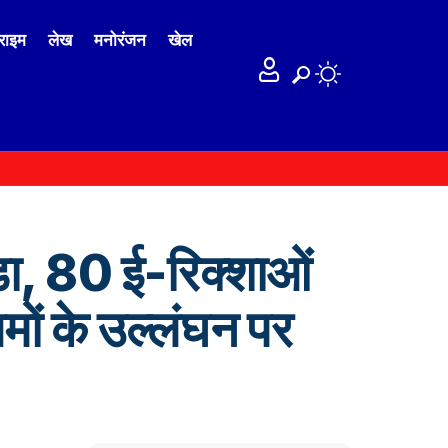
राइम
लेख
मनोरंजन
खेल
डा, 80 ई-रिक्शाओं
यमों के उल्लंघन पर