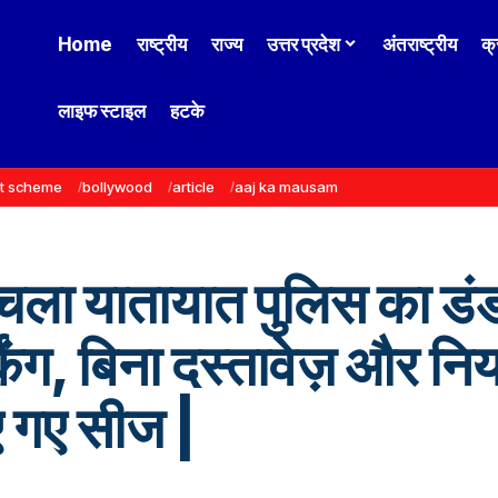
Home
राष्ट्रीय
राज्य
उत्तर प्रदेश
अंतराष्ट्रीय
क्
लाइफ स्टाइल
हटके
t scheme
bollywood
article
aaj ka mausam
 चला यातायात पुलिस का डं
किंग, बिना दस्तावेज़ और नि
 गए सीज |