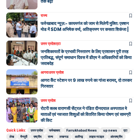
तक बढ़ी
राज्य
फर्रुखाबाद न्यूज़:- कायमगंज को जाम से मिलेगी मुक्ति: एक्शन
मोड में SDM अभिषेक वर्मा, अतिक्रमण पर कसता शिकंजा |
उत्तर प्रदेश
एटा
जनशिकायतों के प्रभावी निस्तारण के लिए प्रशासन पूरी तरह
प्रतिबद्ध, संपूर्ण समाधान दिवस में डीएम ने अधिकारियों को किया
जवाबदेह
आगरा
उत्तर प्रदेश
आगरा कैंट स्टेशन पर 9 लाख रुपये का गांजा बरामद, दो तस्कर
गिरफ्तार
उत्तर प्रदेश
रोटरी क्लब वाराणसी सेंट्रल ने पंडित दीनदयाल अस्पताल मे
माताओं एवं नवजात शिशुओं को वितरित किया पोषण एवं सामग्री
की किट
Quick Links:
उत्तर प्रदेश
फर्रुखाबाद
Farrukhabad News
up news
एटा
लेख
मैनपुरी
राष्ट्रीय
राज्य
लखनऊ
अलीगढ़
लाइफ स्टाइल
अंतराष्ट्रीय