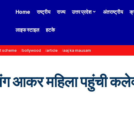
Home
राष्ट्रीय
राज्य
उत्तर प्रदेश
अंतराष्ट्रीय
क्
लाइफ स्टाइल
हटके
t scheme
bollywood
article
aaj ka mausam
तंग आकर महिला पहुंची कलेक