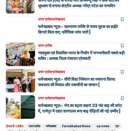
अपना दल (एस) के वरिष्ठ नेता अभिमन्यु सिंह ने केक काटकर
धूमधाम से मनाया क्षेत्रीय अध्यक्ष नरेंद्र पटेल का जन्मदिन
उत्तर प्रदेश
फर्रुखाबाद
फर्रुखाबाद न्यूज़:- रहस्यमय तरीके से गायब युवक का हाईवे
किनारे मिला शव; फॉरेंसिक जांच जारी |
उत्तर प्रदेश
नशामुक्त एवं विकसित भारत के निर्माण में जनभागीदारी सबसे बड़ी
शक्ति : अध्यक्ष जिला पंचायत प्रेमावती
उत्तर प्रदेश
फर्रुखाबाद
फर्रुखाबाद न्यूज़:- सीपी विद्या निकेतन का स्थापना दिवस:
सफलता की मिसाल और रक्तवीरों का सम्मान |
उत्तर प्रदेश
फर्रुखाबाद
फर्रुखाबाद न्यूज़:- गंगा का बढ़ता कहर! 33 गांव बाढ़ की चपेट
में, राजेपुर में राहत शरणालय बना बाढ़ पीड़ितों की नई उम्मीद |
Quick Links:
उत्तर प्रदेश
फर्रुखाबाद
Farrukhabad News
up news
एटा