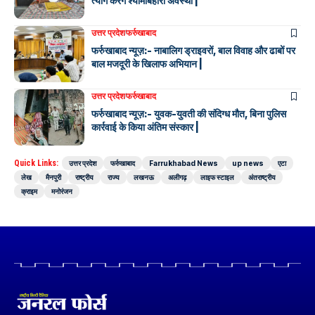
त्याग करेंगे श्यामबिहारी अवस्थी |
उत्तर प्रदेश
फर्रुखाबाद
फर्रुखाबाद न्यूज़:- नाबालिग ड्राइवरों, बाल विवाह और ढाबों पर
बाल मजदूरी के खिलाफ अभियान |
उत्तर प्रदेश
फर्रुखाबाद
फर्रुखाबाद न्यूज़:- युवक-युवती की संदिग्ध मौत, बिना पुलिस
कार्रवाई के किया अंतिम संस्कार |
Quick Links:
उत्तर प्रदेश
फर्रुखाबाद
Farrukhabad News
up news
एटा
लेख
मैनपुरी
राष्ट्रीय
राज्य
लखनऊ
अलीगढ़
लाइफ स्टाइल
अंतराष्ट्रीय
क्राइम
मनोरंजन