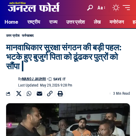
Aa
Home
राष्ट्रीय
राज्य
उत्तर प्रदेश
लेख
मनोरंजन
ह
उत्तर प्रदेश
फर्रुखाबाद
मानवाधिकार सुरक्षा संगठन की बड़ी पहल:
भटके हुए बुजुर्ग पिता को ढूंढकर पुत्रों को
सौंपा |
By
MANOJ JAUHRI
Last Updated: May 29, 2026 9:28 Pm
3 Min Read