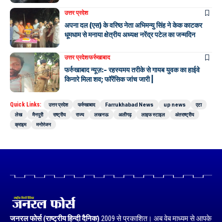
उत्तर प्रदेश
अपना दल (एस) के वरिष्ठ नेता अभिमन्यु सिंह ने केक काटकर
धूमधाम से मनाया क्षेत्रीय अध्यक्ष नरेंद्र पटेल का जन्मदिन
उत्तर प्रदेश
फर्रुखाबाद
फर्रुखाबाद न्यूज़:- रहस्यमय तरीके से गायब युवक का हाईवे
किनारे मिला शव; फॉरेंसिक जांच जारी |
Quick Links:
उत्तर प्रदेश
फर्रुखाबाद
Farrukhabad News
up news
एटा
लेख
मैनपुरी
राष्ट्रीय
राज्य
लखनऊ
अलीगढ़
लाइफ स्टाइल
अंतराष्ट्रीय
क्राइम
मनोरंजन
जनरल फोर्स (राष्ट्रीय हिन्दी दैनिक)
2009 से प्रकाशित। अब वेब माध्यम से आपके