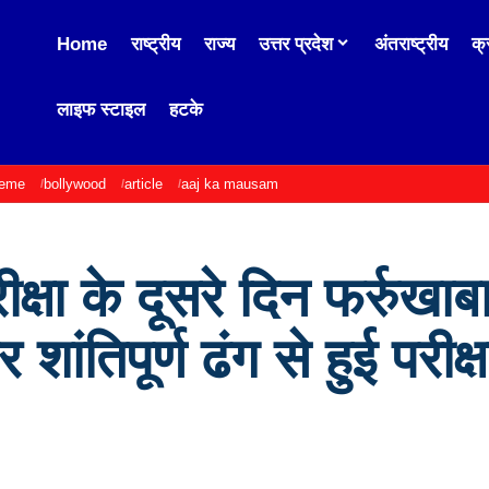
Home
राष्ट्रीय
राज्य
उत्तर प्रदेश
अंतराष्ट्रीय
क्
लाइफ स्टाइल
हटके
heme
bollywood
article
aaj ka mausam
क्षा के दूसरे दिन फर्रुखाबाद
 शांतिपूर्ण ढंग से हुई परीक्ष