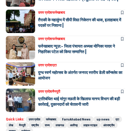
उत्तर प्रदेश
फर्रुखाबाद
तैराकी के महाकुंभ में सीपी विद्या निकेतन की धाक, इलाहाबाद में
पदकों पर निशाना |
उत्तर प्रदेश
फर्रुखाबाद
फर्रुखाबाद न्यूज़:- जिला पंचायत अध्यक्ष मोनिका यादव ने
निहारिका पटेल को किया सम्मानित |
उत्तर प्रदेश
एटा
दुग्ध स्वर्ण महोत्सव के अंतर्गत जनपद स्तरीय डेली कॉन्क्लेव का
आयोजन
उत्तर प्रदेश
मैनपुरी
प्रतिबंधित थाई मांगुर मछली के खिलाफ मत्स्य विभाग की बड़ी
कार्रवाई, दुकानदारों को चेतावनी जारी
Quick Links:
उत्तर प्रदेश
फर्रुखाबाद
Farrukhabad News
up news
एटा
लेख
मैनपुरी
राष्ट्रीय
राज्य
लखनऊ
अलीगढ़
लाइफ स्टाइल
अंतराष्ट्रीय