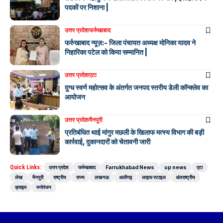
पदकों पर निशाना |
उत्तर प्रदेश
फर्रुखाबाद
फर्रुखाबाद न्यूज़:- जिला पंचायत अध्यक्ष मोनिका यादव ने
निहारिका पटेल को किया सम्मानित |
उत्तर प्रदेश
एटा
दुग्ध स्वर्ण महोत्सव के अंतर्गत जनपद स्तरीय डेली कॉन्क्लेव का
आयोजन
उत्तर प्रदेश
मैनपुरी
प्रतिबंधित थाई मांगुर मछली के खिलाफ मत्स्य विभाग की बड़ी
कार्रवाई, दुकानदारों को चेतावनी जारी
Quick Links:
उत्तर प्रदेश
फर्रुखाबाद
Farrukhabad News
up news
एटा
लेख
मैनपुरी
राष्ट्रीय
राज्य
लखनऊ
अलीगढ़
लाइफ स्टाइल
अंतराष्ट्रीय
क्राइम
मनोरंजन