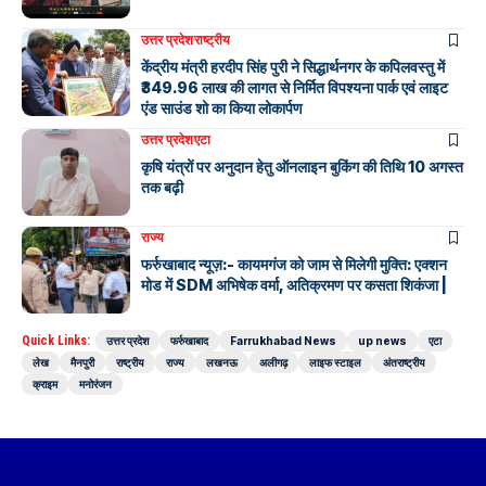
उत्तर प्रदेश
राष्ट्रीय
केंद्रीय मंत्री हरदीप सिंह पुरी ने सिद्धार्थनगर के कपिलवस्तु में
₹349.96 लाख की लागत से निर्मित विपश्यना पार्क एवं लाइट
एंड साउंड शो का किया लोकार्पण
उत्तर प्रदेश
एटा
कृषि यंत्रों पर अनुदान हेतु ऑनलाइन बुकिंग की तिथि 10 अगस्त
तक बढ़ी
राज्य
फर्रुखाबाद न्यूज़:- कायमगंज को जाम से मिलेगी मुक्ति: एक्शन
मोड में SDM अभिषेक वर्मा, अतिक्रमण पर कसता शिकंजा |
Quick Links:
उत्तर प्रदेश
फर्रुखाबाद
Farrukhabad News
up news
एटा
लेख
मैनपुरी
राष्ट्रीय
राज्य
लखनऊ
अलीगढ़
लाइफ स्टाइल
अंतराष्ट्रीय
क्राइम
मनोरंजन