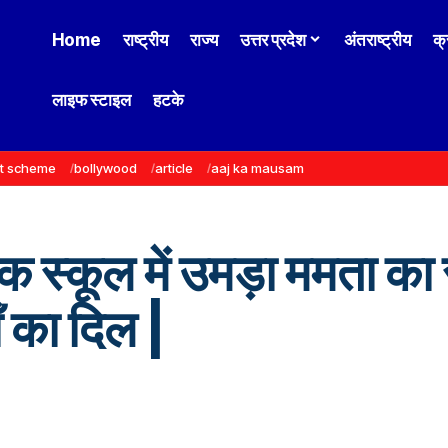
Home
राष्ट्रीय
राज्य
उत्तर प्रदेश
अंतराष्ट्रीय
क्
लाइफ स्टाइल
हटके
t scheme
bollywood
article
aaj ka mausam
क स्कूल में उमड़ा ममता का स
ाँ का दिल |