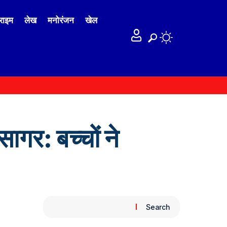
राइम
लेख
मनोरंजन
खेल
ागर: बच्चों ने
Search