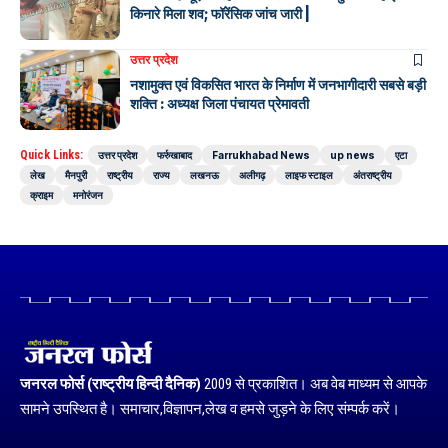
किनारे मिला शव; फॉरेंसिक जांच जारी |
उत्तर प्रदेश
नशामुक्त एवं विकसित भारत के निर्माण में जनभागीदारी सबसे बड़ी
शक्ति : अध्यक्ष जिला पंचायत प्रेमावती
Quick Links:
उत्तर प्रदेश
फर्रुखाबाद
Farrukhabad News
up news
एटा
लेख
मैनपुरी
राष्ट्रीय
राज्य
लखनऊ
अलीगढ़
लाइफ स्टाइल
अंतराष्ट्रीय
क्राइम
मनोरंजन
जनरल फोर्स (राष्ट्रीय हिन्दी दैनिक)
2009 से प्रकाशित। अब वेब माध्यम से आपके
सामने उपस्थित है। समाचार,विज्ञापन,लेख व हमसे जुड़ने के लिए संम्पर्क करें।