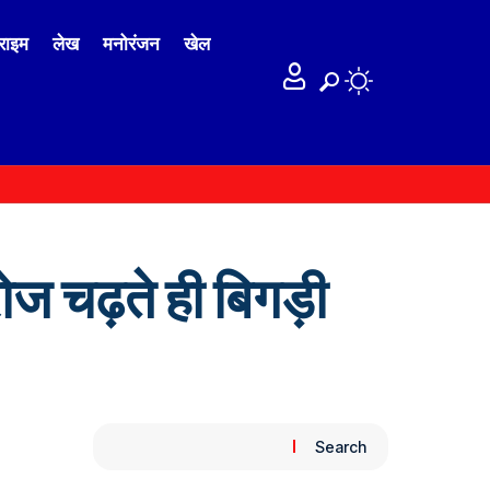
राइम
लेख
मनोरंजन
खेल
ोज चढ़ते ही बिगड़ी
Search