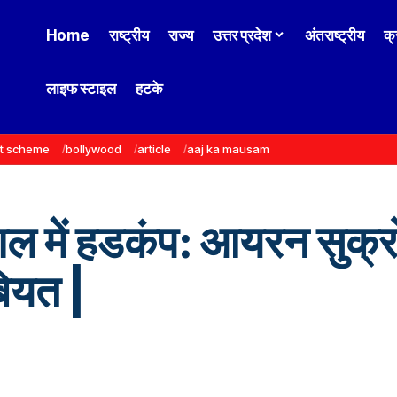
Home
राष्ट्रीय
राज्य
उत्तर प्रदेश
अंतराष्ट्रीय
क्
लाइफ स्टाइल
हटके
t scheme
bollywood
article
aaj ka mausam
ाल में हडकंप: आयरन सुक्र
बियत |