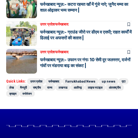
फर्रुखाबाद न्यूज़:- कटरा रहमत खाँ में गूंजे नारे; जुनैद मम्मा का
शाल ओढ़ाकर भव्य सम्मान |
उत्तर प्रदेश
फर्रुखाबाद
फर्रुखाबाद न्यूज़:- ग्राउंड जीरो पर डीएम व एसपी; राहत कार्यों में
ढिलाई पर अफसरों की क्लास |
उत्तर प्रदेश
फर्रुखाबाद
फर्रुखाबाद न्यूज़:- उफान पर गंगा: 10 सेमी दूर जलस्तर, दर्जनों
गांवों पर मंडराया बाढ़ का संकट |
Quick Links:
उत्तर प्रदेश
फर्रुखाबाद
Farrukhabad News
up news
एटा
लेख
मैनपुरी
राष्ट्रीय
राज्य
लखनऊ
अलीगढ़
लाइफ स्टाइल
अंतराष्ट्रीय
क्राइम
मनोरंजन