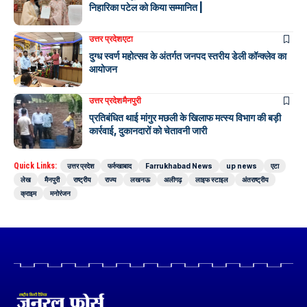
निहारिका पटेल को किया सम्मानित |
उत्तर प्रदेश
एटा
दुग्ध स्वर्ण महोत्सव के अंतर्गत जनपद स्तरीय डेली कॉन्क्लेव का
आयोजन
उत्तर प्रदेश
मैनपुरी
प्रतिबंधित थाई मांगुर मछली के खिलाफ मत्स्य विभाग की बड़ी
कार्रवाई, दुकानदारों को चेतावनी जारी
Quick Links:
उत्तर प्रदेश
फर्रुखाबाद
Farrukhabad News
up news
एटा
लेख
मैनपुरी
राष्ट्रीय
राज्य
लखनऊ
अलीगढ़
लाइफ स्टाइल
अंतराष्ट्रीय
क्राइम
मनोरंजन