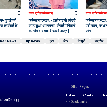
उत्तर प्रदेश
फर्रुखाबाद
उत्तर प्रदेश
फर्रुखा
ुवक-युवती की
फर्रुखाबाद न्यूज़:- ढाई घाट से लौटते
फर्रुखाबाद न्यू
िस कार्रवाई के
समय हुआ था हादसा, सैफई में जिंदगी
पर्दा फटा, प्रधा
की जंग हार गया बीफार्मा छात्र |
जांच |
abad News
up news
एटा
लेख
मैनपुरी
राष्ट्रीय
Other Pages
Latest
Contact
Re
मने उपस्थित है।
Quick Links