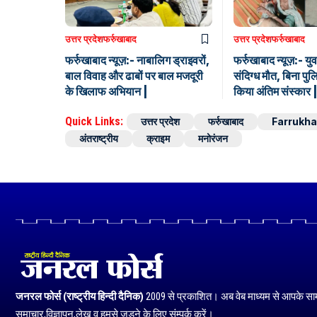
उत्तर प्रदेश
फर्रुखाबाद
उत्तर प्रदेश
फर्रुखाबाद
फर्रुखाबाद न्यूज़:- नाबालिग ड्राइवरों,
फर्रुखाबाद न्यूज़:- य
बाल विवाह और ढाबों पर बाल मजदूरी
संदिग्ध मौत, बिना पुल
के खिलाफ अभियान |
किया अंतिम संस्कार |
Quick Links:
उत्तर प्रदेश
फर्रुखाबाद
Farrukh
अंतराष्ट्रीय
क्राइम
मनोरंजन
जनरल फोर्स (राष्ट्रीय हिन्दी दैनिक)
2009 से प्रकाशित। अब वेब माध्यम से आपके सा
समाचार,विज्ञापन,लेख व हमसे जुड़ने के लिए संम्पर्क करें।