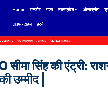
Home
राष्ट्रीय
राज्य
उत्तर प्रदेश
अंतराष्ट्रीय
क्
लाइफ स्टाइल
हटके
t scheme
bollywood
article
aaj ka mausam
O सीमा सिंह की एंट्री: राशन
की उम्मीद |