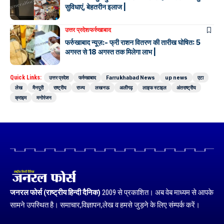
सुविधाएं, बेहतरीन इलाज |
उत्तर प्रदेश
फर्रुखाबाद
फर्रुखाबाद न्यूज़:- फ्री राशन वितरण की तारीख घोषित: 5
अगस्त से 18 अगस्त तक मिलेगा लाभ |
Quick Links:
उत्तर प्रदेश
फर्रुखाबाद
Farrukhabad News
up news
एटा
लेख
मैनपुरी
राष्ट्रीय
राज्य
लखनऊ
अलीगढ़
लाइफ स्टाइल
अंतराष्ट्रीय
क्राइम
मनोरंजन
जनरल फोर्स (राष्ट्रीय हिन्दी दैनिक)
2009 से प्रकाशित। अब वेब माध्यम से आपके
सामने उपस्थित है। समाचार,विज्ञापन,लेख व हमसे जुड़ने के लिए संम्पर्क करें।