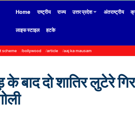
Home
राष्ट्रीय
राज्य
उत्तर प्रदेश
अंतराष्ट्रीय
क्
लाइफ स्टाइल
हटके
t scheme
bollywood
article
aaj ka mausam
ड़ के बाद दो शातिर लुटेरे गि
 गोली