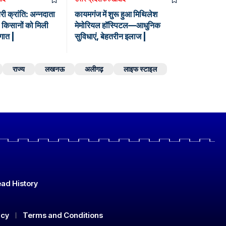
यरी क्रांति: अन्नदाता
कायमगंज में शुरू हुआ मिथिलेश
किसानों को मिली
मेमोरियल हॉस्पिटल—आधुनिक
गात |
सुविधाएं, बेहतरीन इलाज |
राज्य
लखनऊ
अलीगढ़
लाइफ स्टाइल
ad History
icy
Terms and Conditions