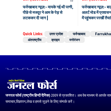
फर्रुखाबाद न्यूज़:- मायके गई थी पत्नी,
फर्रुखाबाद न्यूज़:- बा
पीछे से मजदूर ने आम के पेड़ से
अलर्ट मोड में प्रशास
लटककर दी जान |
में पहुंचकर परखीं तैयार
Quick Links:
उत्तर प्रदेश
फर्रुखाबाद
Farrukh
अंतराष्ट्रीय
क्राइम
मनोरंजन
जनरल फोर्स (राष्ट्रीय हिन्दी दैनिक)
2009 से प्रकाशित। अब वेब माध्यम से आपके सा
समाचार,विज्ञापन,लेख व हमसे जुड़ने के लिए संम्पर्क करें।