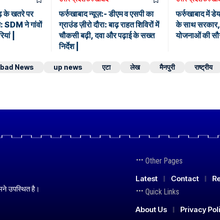
ढ़ के खतरे पर
फर्रुखाबाद न्यूज़:- डीएम व एसपी का
फर्रुखाबाद में डे
न: SDM ने गांवों
ग्राउंड ज़ीरो दौरा: बाढ़ राहत शिविरों में
के साथ सरकार, 
ियां |
चौकसी बढ़ी, दवा और पढ़ाई के सख्त
योजनाओं की सौ
निर्देश |
abad News
up news
एटा
लेख
मैनपुरी
राष्ट्रीय
Other Pages
Latest
Contact
Re
मने उपस्थित है।
Quick Links
About Us
Privacy Pol