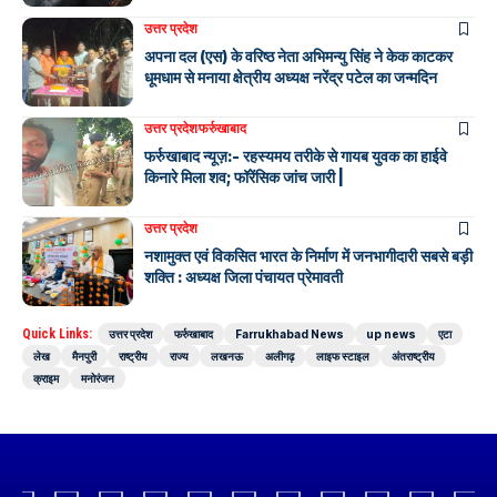
उत्तर प्रदेश
अपना दल (एस) के वरिष्ठ नेता अभिमन्यु सिंह ने केक काटकर
धूमधाम से मनाया क्षेत्रीय अध्यक्ष नरेंद्र पटेल का जन्मदिन
उत्तर प्रदेश
फर्रुखाबाद
फर्रुखाबाद न्यूज़:- रहस्यमय तरीके से गायब युवक का हाईवे
किनारे मिला शव; फॉरेंसिक जांच जारी |
उत्तर प्रदेश
नशामुक्त एवं विकसित भारत के निर्माण में जनभागीदारी सबसे बड़ी
शक्ति : अध्यक्ष जिला पंचायत प्रेमावती
Quick Links:
उत्तर प्रदेश
फर्रुखाबाद
Farrukhabad News
up news
एटा
लेख
मैनपुरी
राष्ट्रीय
राज्य
लखनऊ
अलीगढ़
लाइफ स्टाइल
अंतराष्ट्रीय
क्राइम
मनोरंजन