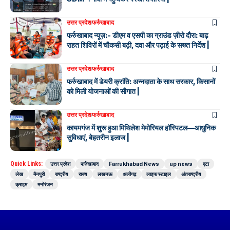
उत्तर प्रदेश
फर्रुखाबाद
फर्रुखाबाद न्यूज़:- डीएम व एसपी का ग्राउंड ज़ीरो दौरा: बाढ़
राहत शिविरों में चौकसी बढ़ी, दवा और पढ़ाई के सख्त निर्देश |
उत्तर प्रदेश
फर्रुखाबाद
फर्रुखाबाद में डेयरी क्रांति: अन्नदाता के साथ सरकार, किसानों
को मिली योजनाओं की सौगात |
उत्तर प्रदेश
फर्रुखाबाद
कायमगंज में शुरू हुआ मिथिलेश मेमोरियल हॉस्पिटल—आधुनिक
सुविधाएं, बेहतरीन इलाज |
Quick Links:
उत्तर प्रदेश
फर्रुखाबाद
Farrukhabad News
up news
एटा
लेख
मैनपुरी
राष्ट्रीय
राज्य
लखनऊ
अलीगढ़
लाइफ स्टाइल
अंतराष्ट्रीय
क्राइम
मनोरंजन