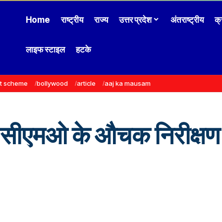
Home
राष्ट्रीय
राज्य
उत्तर प्रदेश
अंतराष्ट्रीय
क्
लाइफ स्टाइल
हटके
t scheme
bollywood
article
aaj ka mausam
 सीएमओ के औचक निरीक्षण म