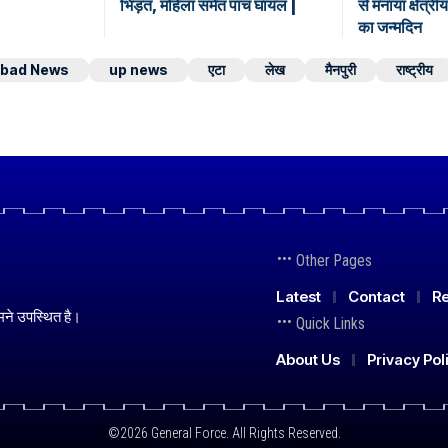
भिड़ंत, महिला समेत पांच घायल |
से मनाया क्षेत्रीय
का जन्मदिन
abad News
up news
एटा
लेख
मैनपुरी
राष्ट्रीय
Other Pages
Latest
Contact
Re
मने उपस्थित है।
Quick Links
About Us
Privacy Pol
©2026 General Force. All Rights Reserved.