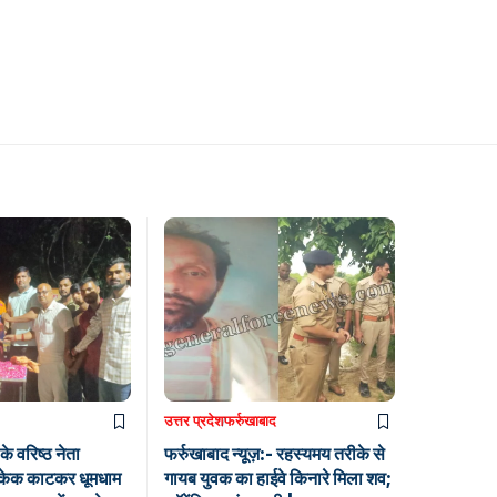
उत्तर प्रदेश
फर्रुखाबाद
 वरिष्ठ नेता
फर्रुखाबाद न्यूज़:- रहस्यमय तरीके से
ने केक काटकर धूमधाम
गायब युवक का हाईवे किनारे मिला शव;