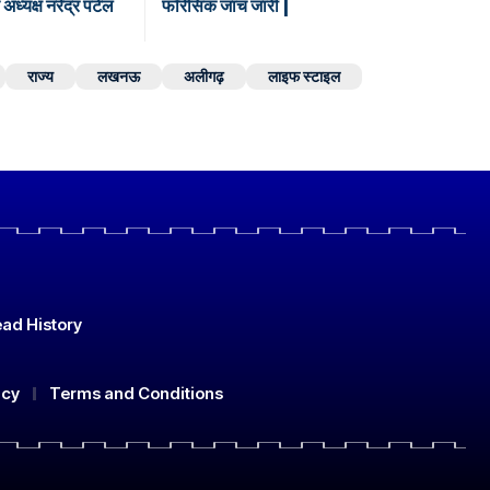
 अध्यक्ष नरेंद्र पटेल
फॉरेंसिक जांच जारी |
राज्य
लखनऊ
अलीगढ़
लाइफ स्टाइल
ad History
icy
Terms and Conditions