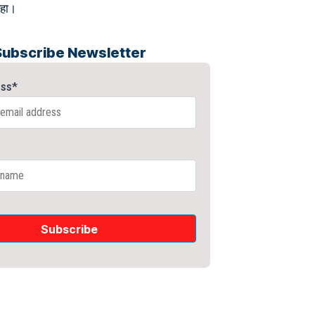
रहा।
Subscribe Newsletter
ess*