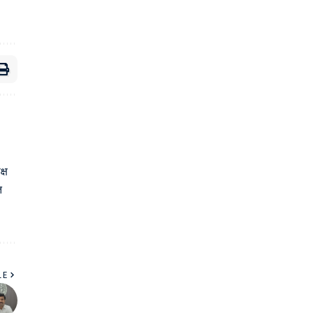
्ष
त
LE