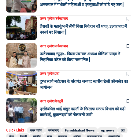
अस्पताल में गर्भवती महिलाओं व प्रसूताओं को बांटे गए फल |
उत्तर प्रदेश
फर्रुखाबाद
तैराकी के महाकुंभ में सीपी विद्या निकेतन की धाक, इलाहाबाद में
पदकों पर निशाना |
उत्तर प्रदेश
फर्रुखाबाद
फर्रुखाबाद न्यूज़:- जिला पंचायत अध्यक्ष मोनिका यादव ने
निहारिका पटेल को किया सम्मानित |
उत्तर प्रदेश
एटा
दुग्ध स्वर्ण महोत्सव के अंतर्गत जनपद स्तरीय डेली कॉन्क्लेव का
आयोजन
उत्तर प्रदेश
मैनपुरी
प्रतिबंधित थाई मांगुर मछली के खिलाफ मत्स्य विभाग की बड़ी
कार्रवाई, दुकानदारों को चेतावनी जारी
Quick Links:
उत्तर प्रदेश
फर्रुखाबाद
Farrukhabad News
up news
एटा
लेख
मैनपुरी
राष्ट्रीय
राज्य
लखनऊ
अलीगढ़
लाइफ स्टाइल
अंतराष्ट्रीय