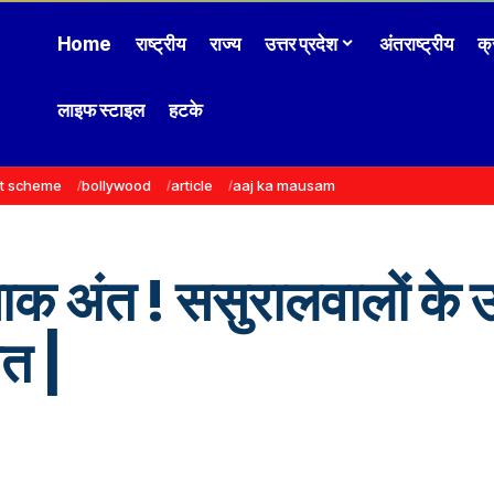
Home
राष्ट्रीय
राज्य
उत्तर प्रदेश
अंतराष्ट्रीय
क्
लाइफ स्टाइल
हटके
t scheme
bollywood
article
aaj ka mausam
ाक अंत ! ससुरालवालों के उत
ेत |