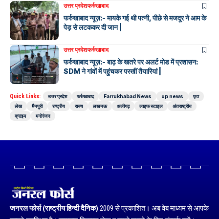
उत्तर प्रदेश
फर्रुखाबाद
फर्रुखाबाद न्यूज़:- मायके गई थी पत्नी, पीछे से मजदूर ने आम के
पेड़ से लटककर दी जान |
उत्तर प्रदेश
फर्रुखाबाद
फर्रुखाबाद न्यूज़:- बाढ़ के खतरे पर अलर्ट मोड में प्रशासन:
SDM ने गांवों में पहुंचकर परखीं तैयारियां |
Quick Links:
उत्तर प्रदेश
फर्रुखाबाद
Farrukhabad News
up news
एटा
लेख
मैनपुरी
राष्ट्रीय
राज्य
लखनऊ
अलीगढ़
लाइफ स्टाइल
अंतराष्ट्रीय
क्राइम
मनोरंजन
जनरल फोर्स (राष्ट्रीय हिन्दी दैनिक)
2009 से प्रकाशित। अब वेब माध्यम से आपके