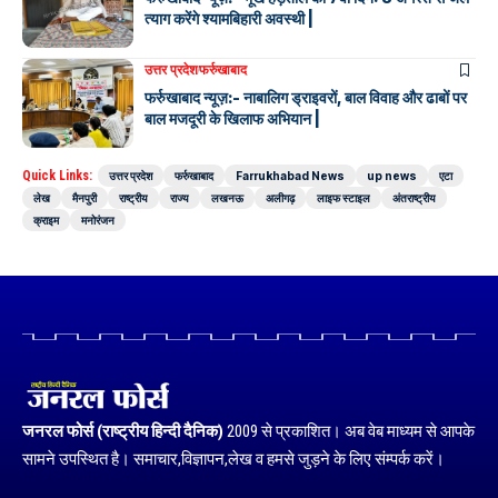
त्याग करेंगे श्यामबिहारी अवस्थी |
उत्तर प्रदेश
फर्रुखाबाद
फर्रुखाबाद न्यूज़:- नाबालिग ड्राइवरों, बाल विवाह और ढाबों पर
बाल मजदूरी के खिलाफ अभियान |
Quick Links:
उत्तर प्रदेश
फर्रुखाबाद
Farrukhabad News
up news
एटा
लेख
मैनपुरी
राष्ट्रीय
राज्य
लखनऊ
अलीगढ़
लाइफ स्टाइल
अंतराष्ट्रीय
क्राइम
मनोरंजन
जनरल फोर्स (राष्ट्रीय हिन्दी दैनिक)
2009 से प्रकाशित। अब वेब माध्यम से आपके
सामने उपस्थित है। समाचार,विज्ञापन,लेख व हमसे जुड़ने के लिए संम्पर्क करें।