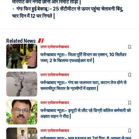
मारपीट कर नगदी छीनी और रिमोट तोड़ा |
गंगा फिर हुई बेकाबू :- 25 सेंटीमीटर से ऊपर पहुंचा चेतावनी बिंदु,
चार दिन में 12 घर निगले |
Related News
उत्तर प्रदेश
फर्रुखाबाद
फर्रुखाबाद न्यूज़:- जिला पूर्ति विभाग का एक्शन, 10 सिलेंडर
जब्त; 2 के खिलाफ एफआईआर दर्ज |
उत्तर प्रदेश
फर्रुखाबाद
फर्रुखाबाद न्यूज़:- गंगा का जलस्तर घटा, कटान तेज होने से
समयचीपुर चितार के ग्रामीणों में दहशत |
उत्तर प्रदेश
फर्रुखाबाद
फर्रुखाबाद न्यूज़:- ड्यूटी से लौट रहे डिग्री कॉलेज कर्मचारी को
अज्ञात वाहन ने रौंदा |
उत्तर प्रदेश
फर्रुखाबाद
फर्रुखाबाद न्यूज़:- भूख हड़ताल का 7वां दिन: 8 अगस्त से जल